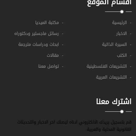
اقسام الموقع
- الرئيسية
- مكتبة الميديا
- الاخبار
- رسائل ماجستير ودكتوراه
- السيرة الذاتية
- ابحاث ودراسات مترجمة
- الكتب
- مقالات
- التشريعات الفلسطينية
- تواصل معنا
- التشريعات العربية
اشترك معنا
قم بتسجيل بريدك الالكتروني ادناه ليصلك اخر الاخبار والتحديثات
القانونية المحلية والعربية